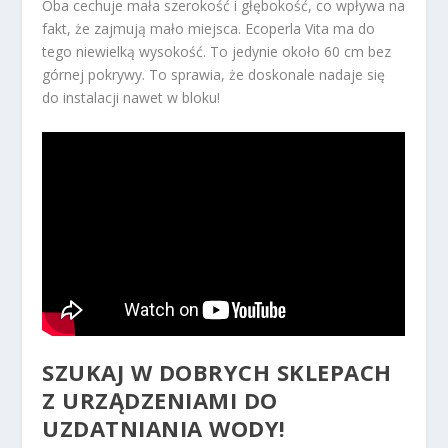
Oba cechuje mała szerokość i głębokość, co wpływa na
fakt, że zajmują mało miejsca. Ecoperla Vita ma do
tego niewielką wysokość. To jedynie około 60 cm bez
górnej pokrywy. To sprawia, że doskonale nadaje się
do instalacji nawet w bloku!
SZUKAJ W DOBRYCH SKLEPACH
Z URZĄDZENIAMI DO
UZDATNIANIA WODY!