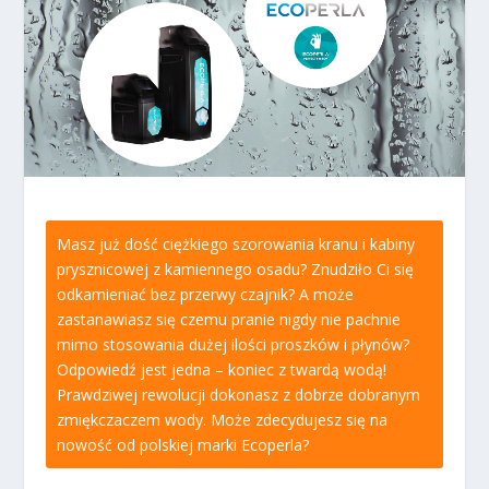
Masz już dość ciężkiego szorowania kranu i kabiny
prysznicowej z kamiennego osadu? Znudziło Ci się
odkamieniać bez przerwy czajnik? A może
zastanawiasz się czemu pranie nigdy nie pachnie
mimo stosowania dużej ilości proszków i płynów?
Odpowiedź jest jedna – koniec z twardą wodą!
Prawdziwej rewolucji dokonasz z dobrze dobranym
zmiękczaczem wody. Może zdecydujesz się na
nowość od polskiej marki Ecoperla?