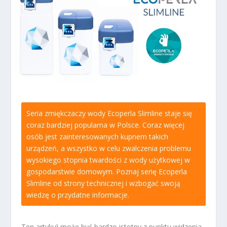
Seria zmiękczaczy wody Ecoperla Slimline staje się
coraz bardziej popularna w Polsce. Coraz więcej
osób jest zainteresowanych kupnem takich
urządzeń, a wszystko w celu zwalczenia problemu
wysokiego stopnia twardości z wody użytkowej w
gospodarstwie domowym. Poznaj serię Ecoperla
Slimline od strony technicznej i wzbogać swoją
wiedzę o przydatne informacje.
Ten artykuł może być bardzo istotny z punktu widzenia