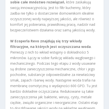
sobie całe mnóstwo rozwiązań
, które zaskakują
swoją innowacyjnością. Jest to filtr kuchenny, który
zadba nie tylko o dostarczenie domownikom idealnie
oczyszczonej wody najwyższej jakości, ale również o
komfort jej pobierania, prawidłową pracę, nadzór nad
bezpieczeństwem działania oraz samą jakością wody.
W Ecoperla Revo znajdują się trzy wkłady
filtracyjne, na których jest oczyszczana woda
.
Pierwszy z nich to wkład wstępny o dokładności 5
mikronów. Łączy w sobie funkcję wkładu węglowego i
mechanicznego. Podczas tego etapu z wody usuwane
są drobne zanieczyszczenia mechaniczne, chlor i jego
pochodne, substancje odpowiedzialne za niewłaściwy
smak, zapach i barwę wody. Następnie woda trafia na
membranę osmotyczną o wydajności 600 GPD. Tu jest
bardzo dokładnie oczyszczana. Redukowane są takie
zanieczyszczenia jak: bakterie, wirusy, cysty, metale
ciężkie, związki organiczne i nieorganiczne. Ostatni etap
to doszlifowanie jakości wody na wkładzie węglowym.