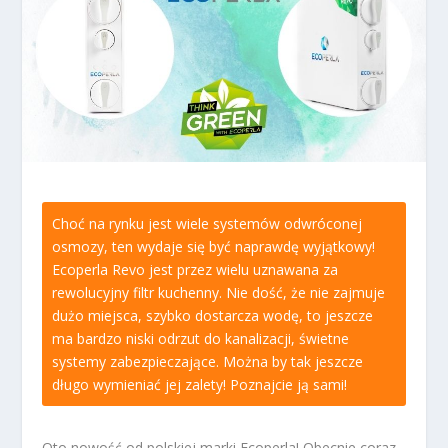
Choć na rynku jest wiele systemów odwróconej
osmozy, ten wydaje się być naprawdę wyjątkowy!
Ecoperla Revo jest przez wielu uznawana za
rewolucyjny filtr kuchenny. Nie dość, że nie zajmuje
dużo miejsca, szybko dostarcza wodę, to jeszcze
ma bardzo niski odrzut do kanalizacji, świetne
systemy zabezpieczające. Można by tak jeszcze
długo wymieniać jej zalety! Poznajcie ją sami!
Oto nowość od polskiej marki Ecoperla! Obecnie coraz