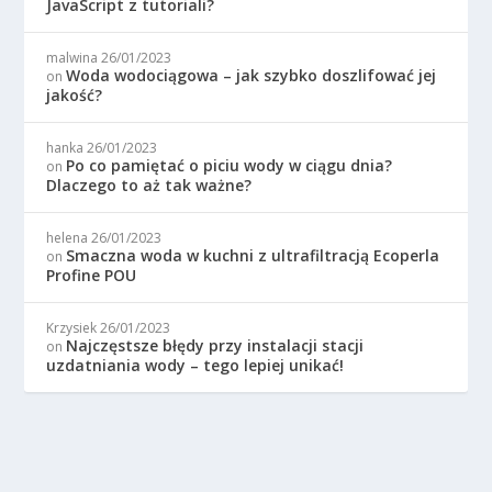
JavaScript z tutoriali?
malwina
26/01/2023
Woda wodociągowa – jak szybko doszlifować jej
on
jakość?
hanka
26/01/2023
Po co pamiętać o piciu wody w ciągu dnia?
on
Dlaczego to aż tak ważne?
helena
26/01/2023
Smaczna woda w kuchni z ultrafiltracją Ecoperla
on
Profine POU
Krzysiek
26/01/2023
Najczęstsze błędy przy instalacji stacji
on
uzdatniania wody – tego lepiej unikać!