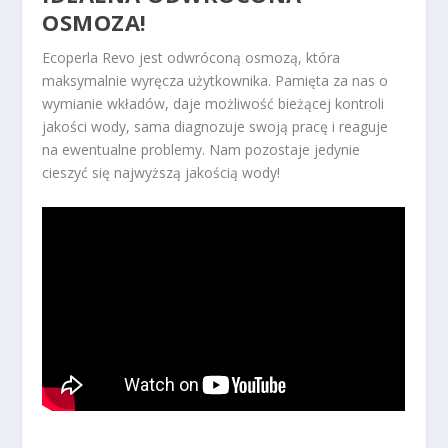
OSMOZA!
Ecoperla Revo jest odwróconą osmozą, która
maksymalnie wyręcza użytkownika. Pamięta za nas o
wymianie wkładów, daje możliwość bieżącej kontroli
jakości wody, sama diagnozuje swoją pracę i reaguje
na ewentualne problemy. Nam pozostaje jedynie
cieszyć się najwyższą jakością wody!