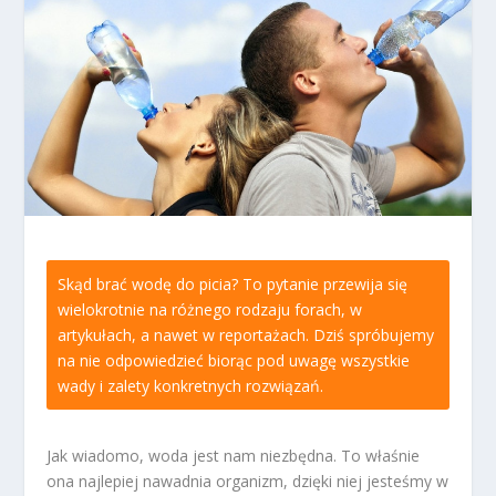
Skąd brać wodę do picia? To pytanie przewija się
wielokrotnie na różnego rodzaju forach, w
artykułach, a nawet w reportażach. Dziś spróbujemy
na nie odpowiedzieć biorąc pod uwagę wszystkie
wady i zalety konkretnych rozwiązań.
Jak wiadomo, woda jest nam niezbędna. To właśnie
ona najlepiej nawadnia organizm, dzięki niej jesteśmy w