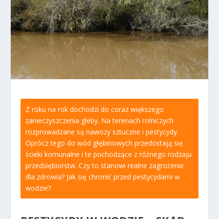
Z roku na rok dochodzi do coraz większego
zanieczyszczenia gleby. Na terenach rolniczych
rozprowadzane są nawozy sztuczne i pestycydy.
Oprócz tego do wód głębinowych przedostają się
ścieki komunalne i te pochodzące z różnego rodzaju
przedsiębiorstw. Czy to stanowi realne zagrożenie
dla zdrowia? Jak się chronić przed pestycydami w
wodzie?