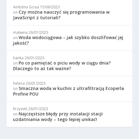
Ambitna Gosia
15/06/2023
Czy można nauczyć się programowania w
on
JavaScript z tutoriali?
malwina
26/01/2023
Woda wodociągowa – jak szybko doszlifować jej
on
jakość?
hanka
26/01/2023
Po co pamiętać o piciu wody w ciągu dnia?
on
Dlaczego to aż tak ważne?
helena
26/01/2023
Smaczna woda w kuchni z ultrafiltracją Ecoperla
on
Profine POU
Krzysiek
26/01/2023
Najczęstsze błędy przy instalacji stacji
on
uzdatniania wody – tego lepiej unikać!