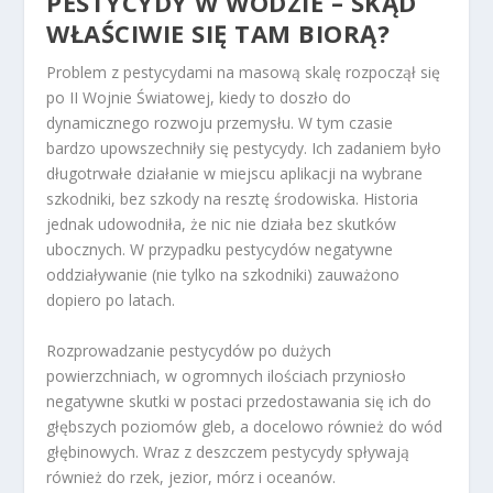
PESTYCYDY W WODZIE – SKĄD
WŁAŚCIWIE SIĘ TAM BIORĄ?
Problem z pestycydami na masową skalę rozpoczął się
po II Wojnie Światowej, kiedy to doszło do
dynamicznego rozwoju przemysłu. W tym czasie
bardzo upowszechniły się pestycydy. Ich zadaniem było
długotrwałe działanie w miejscu aplikacji na wybrane
szkodniki, bez szkody na resztę środowiska. Historia
jednak udowodniła, że nic nie działa bez skutków
ubocznych. W przypadku pestycydów negatywne
oddziaływanie (nie tylko na szkodniki) zauważono
dopiero po latach.
Rozprowadzanie pestycydów po dużych
powierzchniach, w ogromnych ilościach przyniosło
negatywne skutki w postaci przedostawania się ich do
głębszych poziomów gleb, a docelowo również do wód
głębinowych. Wraz z deszczem pestycydy spływają
również do rzek, jezior, mórz i oceanów.